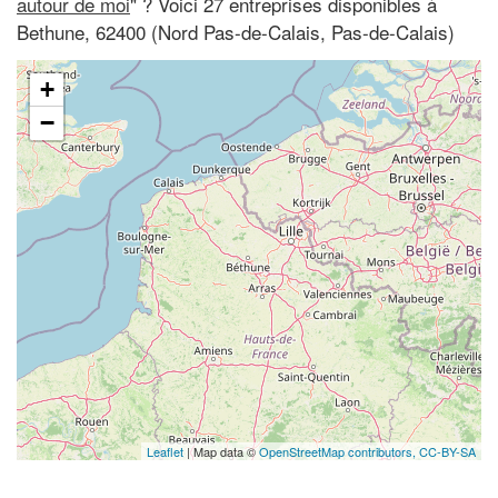
autour de moi
" ? Voici 27 entreprises disponibles à
Bethune, 62400 (Nord Pas-de-Calais, Pas-de-Calais)
+
−
Leaflet
| Map data ©
OpenStreetMap contributors,
CC-BY-SA