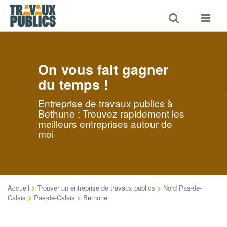
Toggle
Toggle
search
navigat
On vous fait gagner
du temps !
Entreprise de travaux publics à
Bethune : Trouvez rapidement les
meilleurs entreprises autour de
moi
Accueil
>
Trouver un entreprise de travaux publics
>
Nord Pas-de-
Calais
>
Pas-de-Calais
>
Bethune