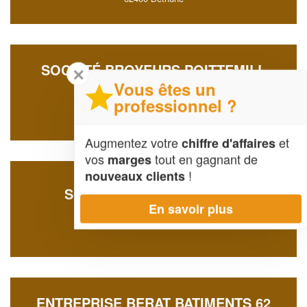
SOCIÉTÉ BROYEURS POITTEMILL
✕
INGENIERIE (SA)
Vous êtes un
professionnel ?
Technoparc Futura
62400 Bethune
Augmentez votre
et
chiffre d'affaires
vos
tout en gagnant de
marges
!
nouveaux clients
SOCIÉTÉ CONEBAT (SARL)
En savoir plus
218 Rue Fleming
62400 Bethune
ENTREPRISE BERAT BATIMENTS 62