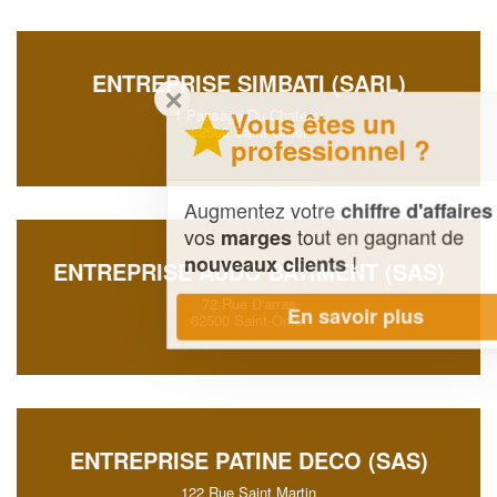
ENTREPRISE SIMBATI (SARL)
✕
Vous êtes un
1 Passage Du Chateau
62500 Saint-Omer
professionnel ?
Augmentez votre
et
chiffre d'affaires
vos
tout en gagnant de
marges
!
nouveaux clients
ENTREPRISE AUDO BATIMENT (SAS)
72 Rue D'arras
En savoir plus
62500 Saint-Omer
ENTREPRISE PATINE DECO (SAS)
122 Rue Saint Martin