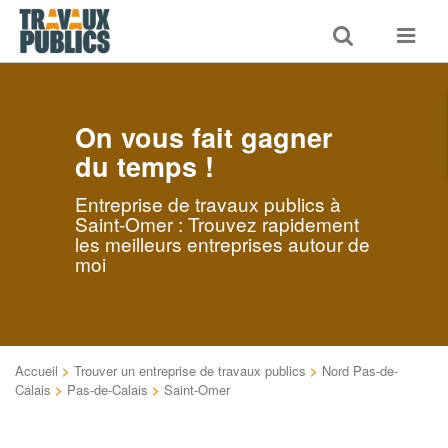
Toggle
Toggle
search
navigat
On vous fait gagner
du temps !
Entreprise de travaux publics à
Saint-Omer : Trouvez rapidement
les meilleurs entreprises autour de
moi
Accueil
>
Trouver un entreprise de travaux publics
>
Nord Pas-de-
Calais
>
Pas-de-Calais
>
Saint-Omer