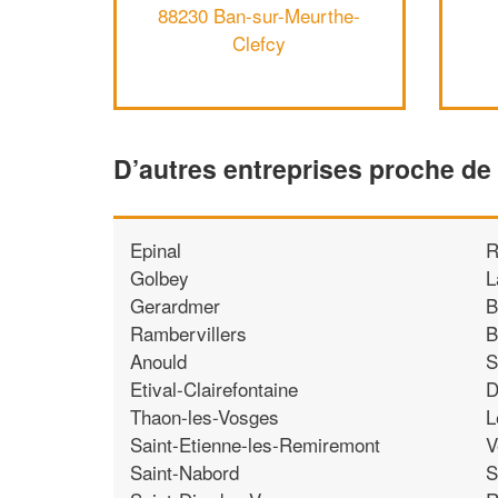
88230 Ban-sur-Meurthe-
Clefcy
D’autres entreprises proche de
Epinal
R
Golbey
L
Gerardmer
B
Rambervillers
B
Anould
S
Etival-Clairefontaine
D
Thaon-les-Vosges
L
Saint-Etienne-les-Remiremont
V
Saint-Nabord
S