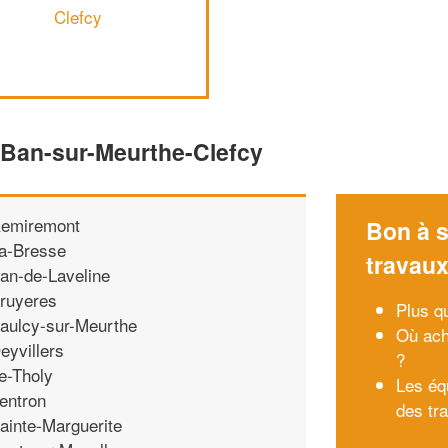
Clefcy
 Ban-sur-Meurthe-Clefcy
emiremont
Bon à s
a-Bresse
travau
an-de-Laveline
ruyeres
Plus qu
aulcy-sur-Meurthe
Où ach
eyvillers
?
e-Tholy
Les éq
entron
des tr
ainte-Marguerite