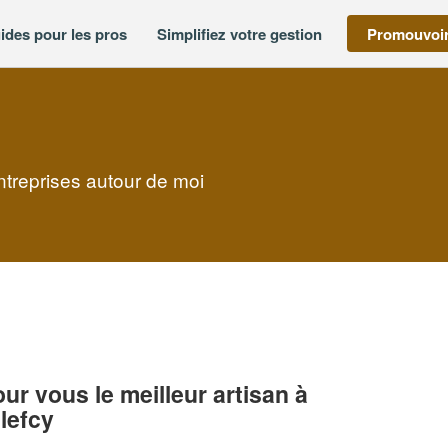
ides pour les pros
Simplifiez votre gestion
Promouvoir
ntreprises autour de moi
r vous le meilleur artisan à
lefcy