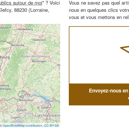
ublics autour de moi
" ? Voici
Vous ne savez pas quel arti
lefcy, 88230 (Lorraine,
nous en quelques clics vot
vous et vous mettons en rela
Envoyez-nous en q
 ©
OpenStreetMap contributors,
CC-BY-SA