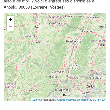
autour de moi
" ? Voici 8 entreprises disponibles à
Anould, 88650 (Lorraine, Vosges)
+
−
Leaflet
| Map data ©
OpenStreetMap contributors,
CC-BY-SA