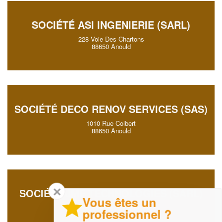
SOCIÉTÉ ASI INGENIERIE (SARL)
228 Voie Des Chartons
88650 Anould
SOCIÉTÉ DECO RENOV SERVICES (SAS)
1010 Rue Colbert
88650 Anould
✕
SOCIÉTÉ JMF TECHNOLOGIES (SARL)
Vous êtes un
228 Voie Des Chartons
professionnel ?
88650 Anould