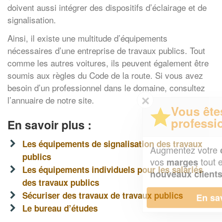
doivent aussi intégrer des dispositifs d’éclairage et de
signalisation.
Ainsi, il existe une multitude d’équipements
nécessaires d’une entreprise de travaux publics. Tout
comme les autres voitures, ils peuvent également être
soumis aux règles du Code de la route. Si vous avez
besoin d’un professionnel dans le domaine, consultez
✕
l’annuaire de notre site.
Vous êtes un
professionnel ?
En savoir plus :
Les équipements de signalisation des travaux
Augmentez votre
et
chiffre d'affaires
publics
vos
tout en gagnant de
marges
Les équipements individuels pour les salariés
!
nouveaux clients
des travaux publics
Sécuriser des travaux de travaux publics
En savoir plus
Le bureau d’études