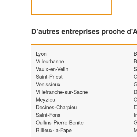
D’autres entreprises proche d'A
Lyon
B
Villeurbanne
B
Vaulx-en-Velin
S
Saint-Priest
C
Venissieux
G
Villefranche-sur-Saone
D
Meyzieu
C
Decines-Charpieu
E
Saint-Fons
I
Oullins-Pierre-Benite
G
Rillieux-la-Pape
M