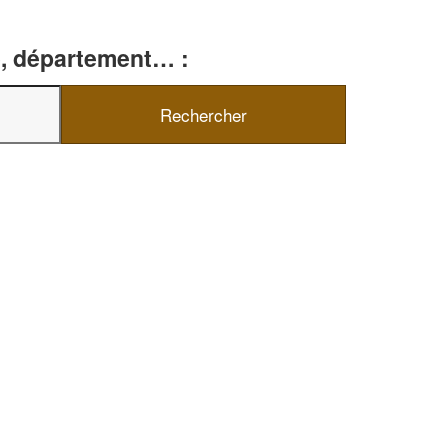
le, département… :
✕
Vous êtes un
professionnel ?
Augmentez votre
chiffre d'affa
vos
tout en gagnant d
marges
!
nouveaux clients
En savoir plus