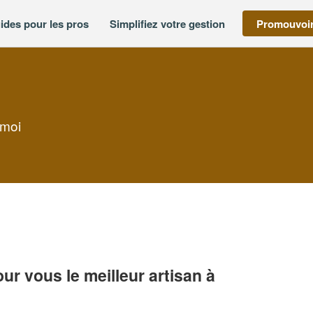
ides pour les pros
Simplifiez votre gestion
Promouvoir
 moi
r vous le meilleur artisan à