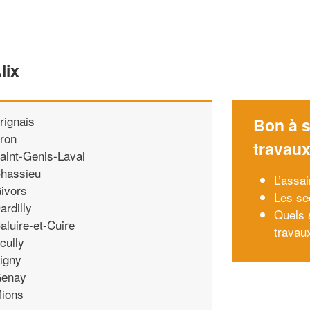
lix
rignais
Bon à s
ron
travau
aint-Genis-Laval
hassieu
L’assa
ivors
Les se
ardilly
Quels s
aluire-et-Cuire
travau
cully
rigny
enay
ions