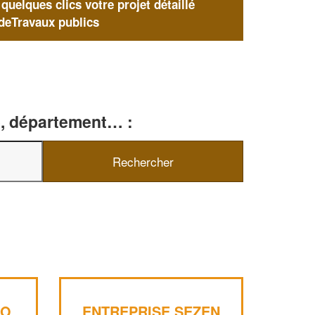
uelques clics votre projet détaillé
deTravaux publics
le, département… :
CO
ENTREPRISE SEZEN