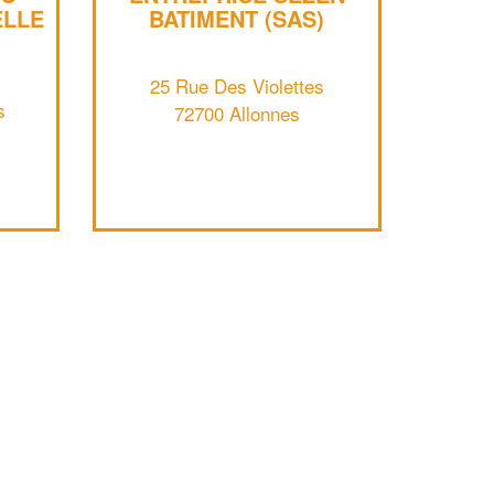
✕
ELLE
BATIMENT (SAS)
Vous êtes un
professionnel ?
25 Rue Des Violettes
s
Augmentez votre
et
chiffre d'affaires
72700 Allonnes
vos
tout en gagnant de
marges
!
nouveaux clients
En savoir plus