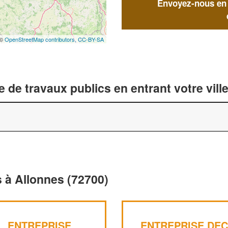
Envoyez-nous en q
 ©
OpenStreetMap contributors,
CC-BY-SA
 de travaux publics en entrant votre vil
s à Allonnes (72700)
ENTREPRISE
ENTREPRISE DE