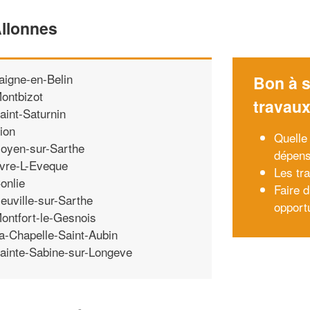
Allonnes
aigne-en-Belin
Bon à s
ontbizot
travau
aint-Saturnin
ion
Quelle 
oyen-sur-Sarthe
dépens
vre-L-Eveque
Les tr
onlie
Faire 
euville-sur-Sarthe
opport
ontfort-le-Gesnois
a-Chapelle-Saint-Aubin
ainte-Sabine-sur-Longeve