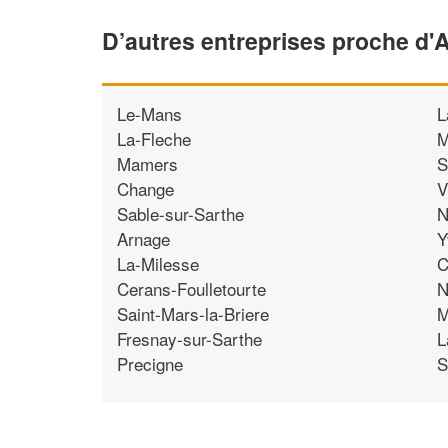
D’autres entreprises proche d'
Le-Mans
L
La-Fleche
M
Mamers
S
Change
V
Sable-sur-Sarthe
N
Arnage
Y
La-Milesse
C
Cerans-Foulletourte
N
Saint-Mars-la-Briere
M
Fresnay-sur-Sarthe
L
Precigne
S