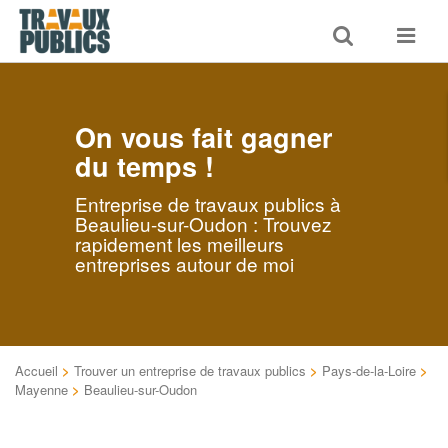
Toggle
Toggle
search
navigat
On vous fait gagner
du temps !
Entreprise de travaux publics à
Beaulieu-sur-Oudon : Trouvez
rapidement les meilleurs
entreprises autour de moi
Accueil
>
Trouver un entreprise de travaux publics
>
Pays-de-la-Loire
>
Mayenne
>
Beaulieu-sur-Oudon