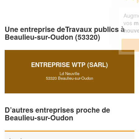
Augmentez votre
et
chiffre d'affaires
vos
tout en gagnant de
marges
Une entreprise deTravaux publics à
!
nouveaux clients
Beaulieu-sur-Oudon (53320)
En savoir plus
ENTREPRISE WTP (SARL)
Ld Neuville
53320 Beaulieu-sur-Oudon
D’autres entreprises proche de
Beaulieu-sur-Oudon