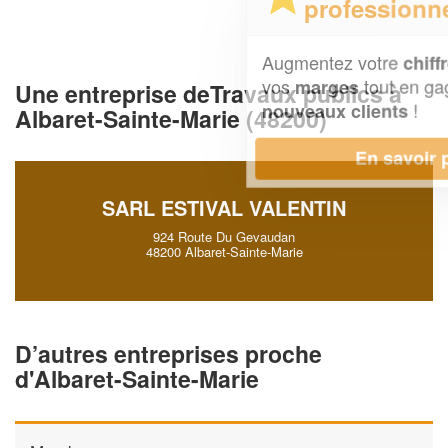
professionnel ?
Augmentez votre
et
chiffre d'affaires
vos
tout en gagnant de
marges
Une entreprise deTravaux publics à
!
nouveaux clients
Albaret-Sainte-Marie (48200)
En savoir plus
SARL ESTIVAL VALENTIN
924 Route Du Gevaudan
48200 Albaret-Sainte-Marie
D’autres entreprises proche
d'Albaret-Sainte-Marie