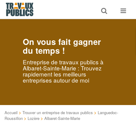
Toggle
Toggle
search
navigat
On vous fait gagner
du temps !
Entreprise de travaux publics à
Albaret-Sainte-Marie : Trouvez
rapidement les meilleurs
entreprises autour de moi
Accueil
>
Trouver un entreprise de travaux publics
>
Languedoc-
Roussillon
>
Lozère
>
Albaret-Sainte-Marie