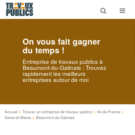
Toggle
Toggle
search
navigat
On vous fait gagner
du temps !
Entreprise de travaux publics à
Beaumont-du-Gatinais : Trouvez
rapidement les meilleurs
entreprises autour de moi
Accueil
>
Trouver un entreprise de travaux publics
>
Ile-de-France
>
Seine-et-Marne
>
Beaumont-du-Gatinais