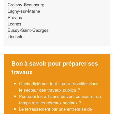
Croissy-Beaubourg
Lagny-sur-Marne
Provins
Lognes
Bussy-Saint-Georges
Lieusaint
Bon à savoir pour préparer ses
travaux
Quels diplômes faut-il pour travailler dans
le secteur des travaux publics ?
Pourquoi les artisans doivent consacrer du
temps sur les réseaux sociaux ?
Le terrassement par une entreprise de