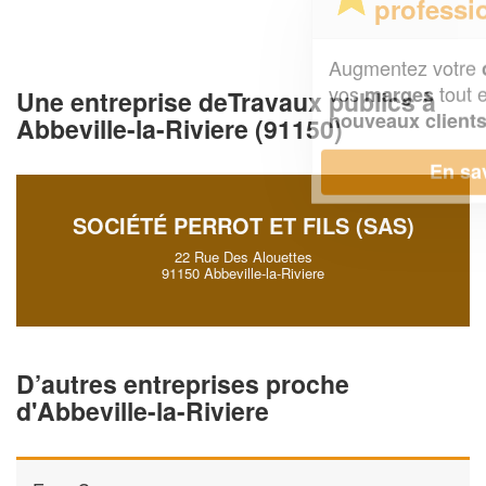
professionnel ?
Augmentez votre
et
chiffre d'affaires
vos
tout en gagnant de
marges
Une entreprise deTravaux publics à
!
nouveaux clients
Abbeville-la-Riviere (91150)
En savoir plus
SOCIÉTÉ PERROT ET FILS (SAS)
22 Rue Des Alouettes
91150 Abbeville-la-Riviere
D’autres entreprises proche
d'Abbeville-la-Riviere