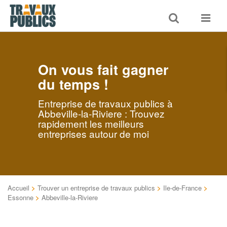
Toggle
Toggle
search
navigat
On vous fait gagner
du temps !
Entreprise de travaux publics à
Abbeville-la-Riviere : Trouvez
rapidement les meilleurs
entreprises autour de moi
Accueil
>
Trouver un entreprise de travaux publics
>
Ile-de-France
>
Essonne
>
Abbeville-la-Riviere