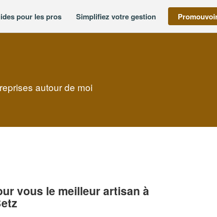
ides pour les pros
Simplifiez votre gestion
Promouvoir
reprises autour de moi
r vous le meilleur artisan à
etz