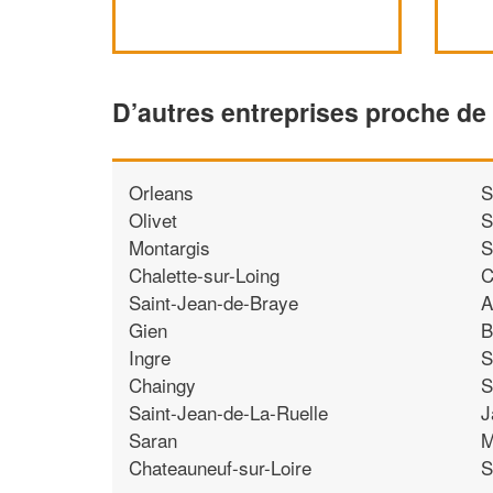
D’autres entreprises proche d
Orleans
S
Olivet
S
Montargis
S
Chalette-sur-Loing
C
Saint-Jean-de-Braye
A
Gien
B
Ingre
S
Chaingy
S
Saint-Jean-de-La-Ruelle
J
Saran
M
Chateauneuf-sur-Loire
S