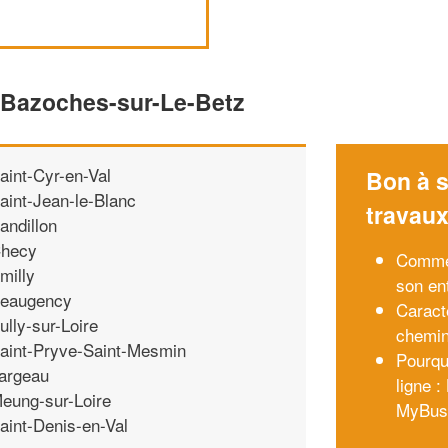
e Bazoches-sur-Le-Betz
aint-Cyr-en-Val
Bon à s
aint-Jean-le-Blanc
travau
andillon
hecy
Commen
milly
son en
eaugency
Caract
ully-sur-Loire
chemin
aint-Pryve-Saint-Mesmin
Pourqu
argeau
ligne :
eung-sur-Loire
MyBus
aint-Denis-en-Val