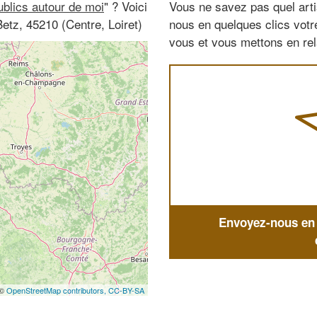
ublics autour de moi
" ? Voici
Vous ne savez pas quel arti
etz, 45210 (Centre, Loiret)
nous en quelques clics vot
vous et vous mettons en rela
Envoyez-nous en q
 ©
OpenStreetMap contributors,
CC-BY-SA