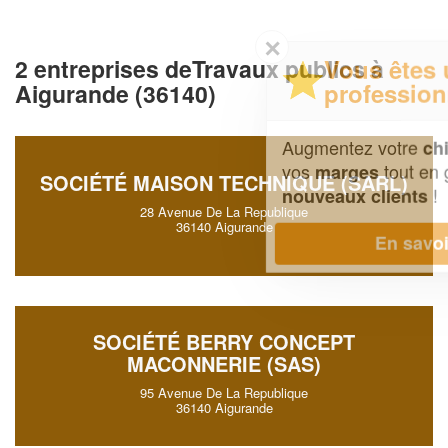
✕
Vous êtes un
2 entreprises deTravaux publics à
professionnel ?
Aigurande (36140)
Augmentez votre
et
chiffre d'affaires
vos
tout en gagnant de
marges
SOCIÉTÉ MAISON TECHNIQUE (SARL)
!
nouveaux clients
28 Avenue De La Republique
36140 Aigurande
En savoir plus
SOCIÉTÉ BERRY CONCEPT
MACONNERIE (SAS)
95 Avenue De La Republique
36140 Aigurande