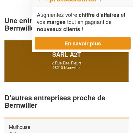
Augmentez votre
et
chiffre d'affaires
Une entreprise deTravaux publics à
vos
tout en gagnant de
marges
Bernwiller (68210)
!
nouveaux clients
En savoir plus
SARL A2T
2 Rue Des Fleurs
68210 Bernwiller
D’autres entreprises proche de
Bernwiller
Mulhouse