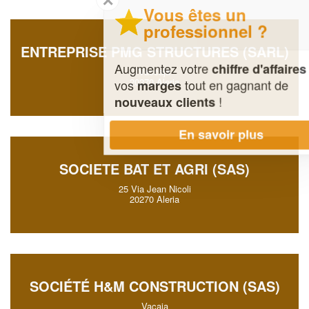
Vous êtes un
professionnel ?
ENTREPRISE PMG STRUCTURES (SARL)
Augmentez votre
et
chiffre d'affaires
Vaccaja
20270 Aleria
vos
tout en gagnant de
marges
!
nouveaux clients
En savoir plus
SOCIETE BAT ET AGRI (SAS)
25 Via Jean Nicoli
20270 Aleria
SOCIÉTÉ H&M CONSTRUCTION (SAS)
Vacaja