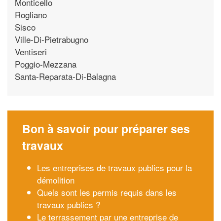
Monticello
Rogliano
Sisco
Ville-Di-Pietrabugno
Ventiseri
Poggio-Mezzana
Santa-Reparata-Di-Balagna
Bon à savoir pour préparer ses
travaux
Les entreprises de travaux publics pour la
démolition
Quels sont les permis requis dans les
travaux publics ?
Le terrassement par une entreprise de