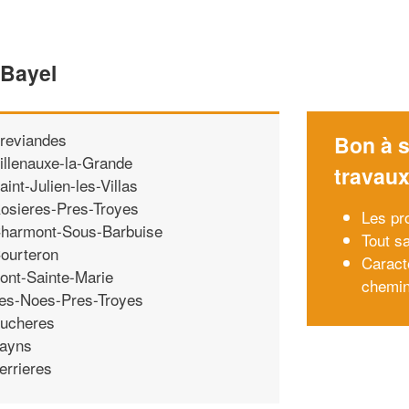
 Bayel
reviandes
Bon à s
illenauxe-la-Grande
travau
aint-Julien-les-Villas
osieres-Pres-Troyes
Les pr
harmont-Sous-Barbuise
Tout sa
ourteron
Caract
ont-Sainte-Marie
chemin
es-Noes-Pres-Troyes
ucheres
ayns
errieres