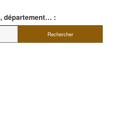
le, département… :
✕
Vous êtes un
professionnel ?
Augmentez votre
chiffre d'affai
vos
tout en gagnant de
marges
!
nouveaux clients
En savoir plus