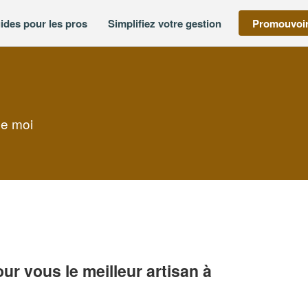
ides pour les pros
Simplifiez votre gestion
Promouvoir
de moi
r vous le meilleur artisan à