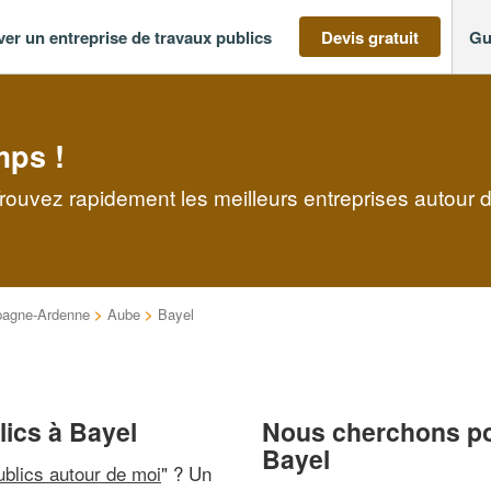
ver un entreprise de travaux publics
Devis gratuit
Gu
mps !
Trouvez rapidement les meilleurs entreprises autour 
agne-Ardenne
>
Aube
>
Bayel
lics à Bayel
Nous cherchons pou
Bayel
ublics autour de moi
" ? Un