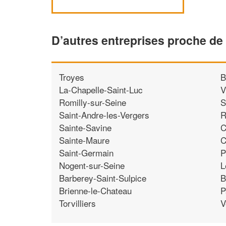
D’autres entreprises proche de
Troyes
B
La-Chapelle-Saint-Luc
V
Romilly-sur-Seine
S
Saint-Andre-les-Vergers
R
Sainte-Savine
C
Sainte-Maure
C
Saint-Germain
P
Nogent-sur-Seine
L
Barberey-Saint-Sulpice
B
Brienne-le-Chateau
P
Torvilliers
V