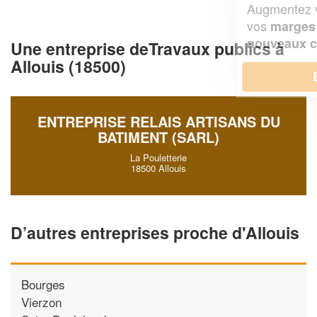
Augmentez votre
et
chiffre d'affaires
vos
tout en gagnant de
marges
!
nouveaux clients
Une entreprise deTravaux publics à
Allouis (18500)
En savoir plus
ENTREPRISE RELAIS ARTISANS DU
BATIMENT (SARL)
La Pouletterie
18500 Allouis
D’autres entreprises proche d'Allouis
Bourges
Vierzon