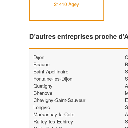
21410 Agey
D’autres entreprises proche d'
Dijon
C
Beaune
B
Saint-Apollinaire
S
Fontaine-les-Dijon
S
Quetigny
A
Chenove
M
Chevigny-Saint-Sauveur
E
Longvic
S
Marsannay-la-Cote
A
Ruffey-les-Echirey
S