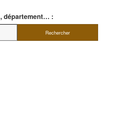
le, département… :
✕
Vous êtes un
professionnel ?
Augmentez votre
et
chiffre d'affaires
vos
tout en gagnant de
marges
!
nouveaux clients
En savoir plus