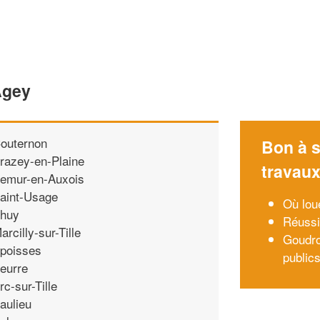
Agey
outernon
Bon à s
razey-en-Plaine
travau
emur-en-Auxois
aint-Usage
Où lou
huy
Réussi
arcilly-sur-Tille
Goudro
poisses
public
eurre
rc-sur-Tille
aulieu