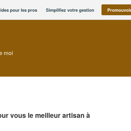
ides pour les pros
Simplifiez votre gestion
Promouvoir
de moi
r vous le meilleur artisan à