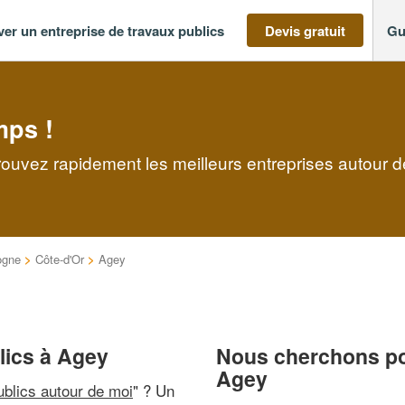
ver un entreprise de travaux publics
Devis gratuit
Gu
mps !
rouvez rapidement les meilleurs entreprises autour 
ogne
>
Côte-d'Or
>
Agey
lics à Agey
Nous cherchons pou
Agey
ublics autour de moi
" ? Un