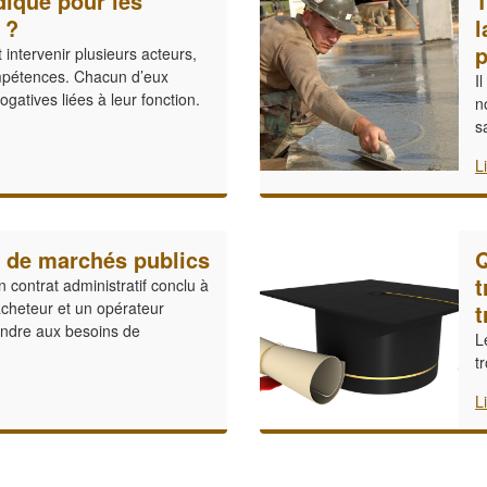
dique pour les
T
 ?
l
p
 intervenir plusieurs acteurs,
mpétences. Chacun d’eux
I
rogatives liées à leur fonction.
n
s
L
 de marchés publics
Q
t
 contrat administratif conclu à
acheteur et un opérateur
t
ndre aux besoins de
L
t
L