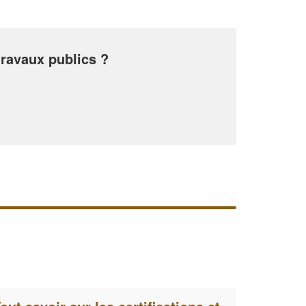
✕
travaux publics ?
Vous êtes un
professionnel ?
Augmentez votre
et
chiffre d'affaires
vos
tout en gagnant de
marges
!
nouveaux clients
En savoir plus