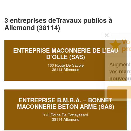
3 entreprises deTravaux publics à
Allemond (38114)
✕
Vous êtes un
professionnel ?
ENTREPRISE MACONNERIE DE L’EAU
D’OLLE (SAS)
Augmentez votre
et
chiffre d'affaires
160 Route De Savoie
38114 Allemond
vos
tout en gagnant de
marges
!
nouveaux clients
En savoir plus
ENTREPRISE B.M.B.A. – BONNET
MACONNERIE BETON ARME (SAS)
170 Route De Cotteyssard
38114 Allemond