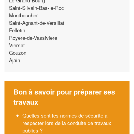
Le-Grand-Bourg
Saint-Silvain-Bas-le-Roc
Montboucher
Saint-Agnant-de-Versillat
Felletin
Royere-de-Vassiviere
Viersat
Gouzon
Ajain
Bon à savoir pour préparer ses
travaux
Quelles sont les normes de sécurité à
respecter lors de la conduite de travaux
publics ?