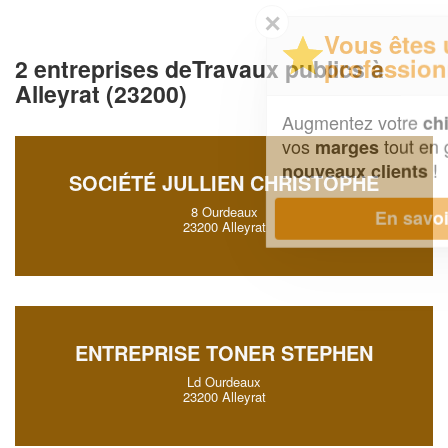
✕
Vous êtes un
professionnel ?
2 entreprises deTravaux publics à
Alleyrat (23200)
Augmentez votre
et
chiffre d'affaires
vos
tout en gagnant de
marges
!
nouveaux clients
SOCIÉTÉ JULLIEN CHRISTOPHE
8 Ourdeaux
En savoir plus
23200 Alleyrat
ENTREPRISE TONER STEPHEN
Ld Ourdeaux
23200 Alleyrat