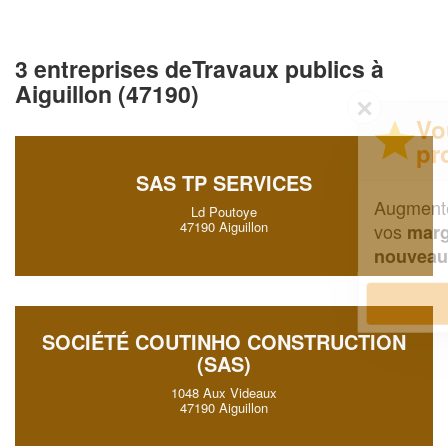
3 entreprises deTravaux publics à
Aiguillon (47190)
✕
Vous êtes un
professionnel ?
SAS TP SERVICES
Augmentez votre
et
chiffre d'affaires
Ld Poutoye
47190 Aiguillon
vos
tout en gagnant de
marges
!
nouveaux clients
En savoir plus
SOCIÉTÉ COUTINHO CONSTRUCTION
(SAS)
1048 Aux Videaux
47190 Aiguillon