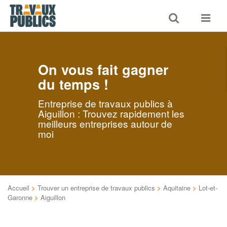
Toggle
Toggle
search
navigat
On vous fait gagner
du temps !
Entreprise de travaux publics à
Aiguillon : Trouvez rapidement les
meilleurs entreprises autour de
moi
Accueil
>
Trouver un entreprise de travaux publics
>
Aquitaine
>
Lot-et-
Garonne
>
Aiguillon