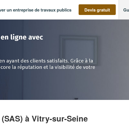
ver un entreprise de travaux publics
Devis gratuit
Gu
-France
>
Val de Marne
>
Vitry-sur-Seine
>
Entreprise Z.R. BATIMENT (SAS)
T (SAS)
à Vitry-sur-Seine