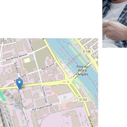
✕
Vous êtes un
professionnel ?
Augmentez votre
et
chiffre d'affaires
vos
tout en gagnant de
marges
!
nouveaux clients