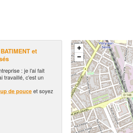
+
 BATIMENT et
−
sés
eprise : je l'ai fait
i travaillé, c'est un
et soyez
oup de pouce