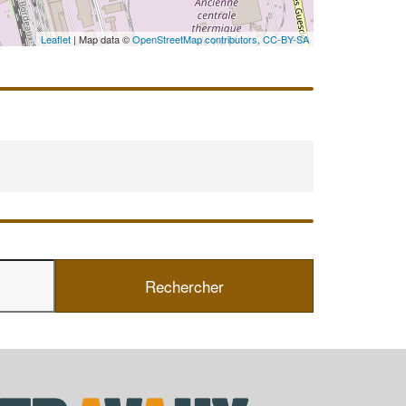
En savoir plus
Leaflet
| Map data ©
OpenStreetMap contributors,
CC-BY-SA