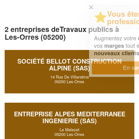
✕
Vous êtes un
professionnel ?
2 entreprises deTravaux publics à
Les-Orres (05200)
Augmentez votre
et
chiffre d'affaires
vos
tout en gagnant de
marges
!
nouveaux clients
SOCIÉTÉ BELLOT CONSTRUCTION
ALPINE (SAS)
En savoir plus
14 Rue De Villandrins
05200 Les-Orres
ENTREPRISE ALPES MEDITERRANEE
INGENIERIE (SAS)
Le Melezet
05200 Les-Orres