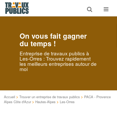
Toggle
Toggle
search
navigat
On vous fait gagner
du temps !
Entreprise de travaux publics à
Les-Orres : Trouvez rapidement
les meilleurs entreprises autour de
moi
Accueil
>
Trouver un entreprise de travaux publics
>
PACA - Provence
Alpes Côte d'Azur
>
Hautes-Alpes
>
Les-Orres