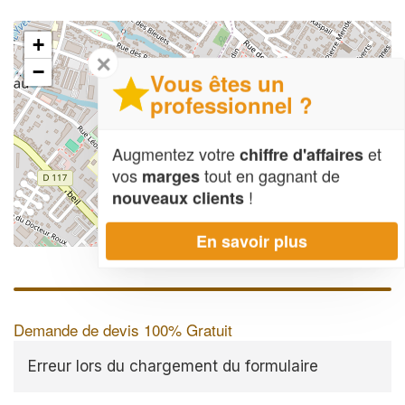
+
✕
−
Vous êtes un
professionnel ?
Augmentez votre
et
chiffre d'affaires
vos
tout en gagnant de
marges
!
nouveaux clients
En savoir plus
Leaflet
| Map data ©
OpenStreetMap contributors,
CC-BY-SA
Demande de devis 100% Gratuit
Erreur lors du chargement du formulaire