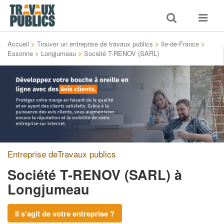
Toggle
Toggle
search
navigat
Accueil
>
Trouver un entreprise de travaux publics
>
Ile-de-France
>
Essonne
>
Longjumeau
>
Société T-RENOV (SARL)
Entreprise deTravaux publics
Société T-RENOV (SARL)
à
Longjumeau
Il s'agit de votre entreprise ?