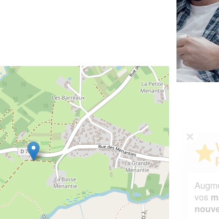
✕
Vous êtes un
professionnel ?
Augmentez votre
et
chiffre d'affaires
vos
tout en gagnant de
marges
!
nouveaux clients