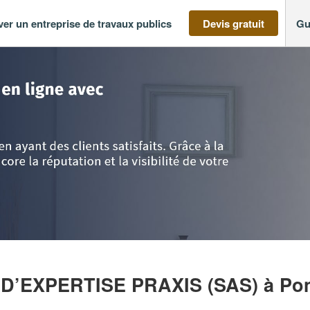
ver un entreprise de travaux publics
Devis gratuit
Gu
e-la-Loire
>
Loire-Atlantique
>
Pont-Saint-Martin
>
SOCIETE DE CONSEIL E
 D’EXPERTISE PRAXIS (SAS)
à Pon