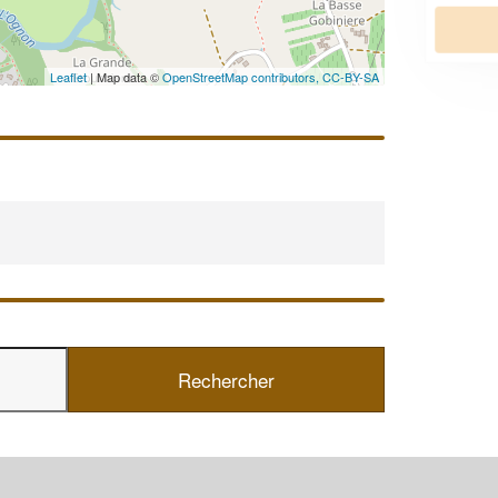
En savoir plus
Leaflet
| Map data ©
OpenStreetMap contributors,
CC-BY-SA