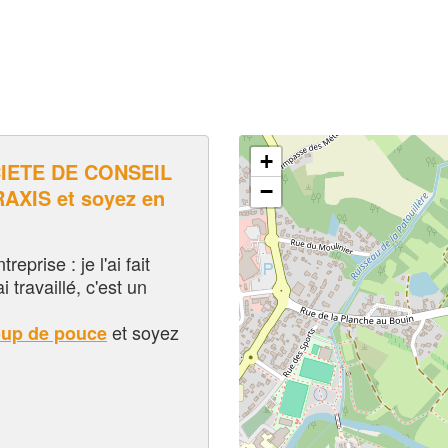
+
IETE DE CONSEIL
−
AXIS et soyez en
eprise : je l'ai fait
i travaillé, c'est un
et soyez
oup de pouce