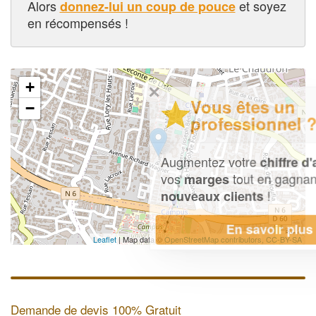
Alors
et soyez
donnez-lui un coup de pouce
en récompensés !
+
✕
Vous êtes un
−
professionnel ?
Augmentez votre
et
chiffre d'affaires
vos
tout en gagnant de
marges
!
nouveaux clients
En savoir plus
Leaflet
| Map data ©
OpenStreetMap contributors,
CC-BY-SA
Demande de devis 100% Gratuit