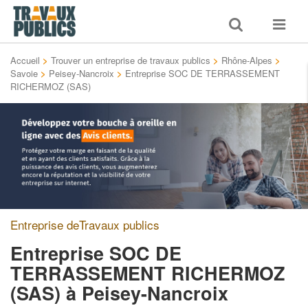
Toggle
Toggle
search
navigat
Accueil
>
Trouver un entreprise de travaux publics
>
Rhône-Alpes
>
Savoie
>
Peisey-Nancroix
>
Entreprise SOC DE TERRASSEMENT
RICHERMOZ (SAS)
Entreprise deTravaux publics
Entreprise SOC DE
TERRASSEMENT RICHERMOZ
(SAS)
à Peisey-Nancroix