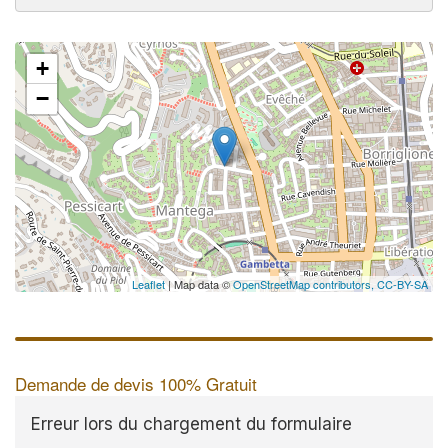
+
✕
−
Au
vo
no
Leaflet
| Map data ©
OpenStreetMap contributors,
CC-BY-SA
Demande de devis 100% Gratuit
Erreur lors du chargement du formulaire