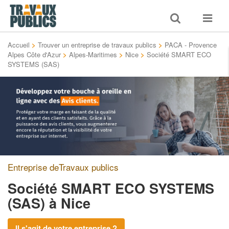
Toggle
Toggle
search
navigat
Accueil
>
Trouver un entreprise de travaux publics
>
PACA - Provence
Alpes Côte d'Azur
>
Alpes-Maritimes
>
Nice
>
Société SMART ECO
SYSTEMS (SAS)
Entreprise deTravaux publics
Société SMART ECO SYSTEMS
(SAS)
à Nice
Il s'agit de votre entreprise ?