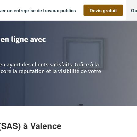
ver un entreprise de travaux publics
Devis gratuit
Gu
-Alpes
>
Drôme
>
Valence
>
Société SILS INGENIERIE (SAS)
 (SAS)
à Valence