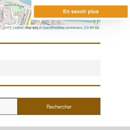
En savoir plus
Leaflet
| Map data ©
OpenStreetMap contributors,
CC-BY-SA