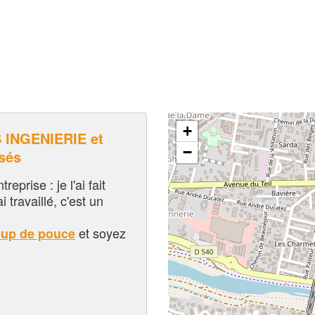
+
 INGENIERIE et
−
sés
eprise : je l'ai fait
i travaillé, c'est un
et soyez
oup de pouce