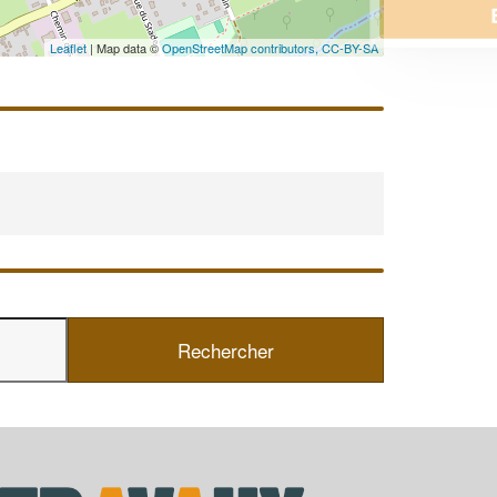
En savoir plus
Leaflet
| Map data ©
OpenStreetMap contributors,
CC-BY-SA