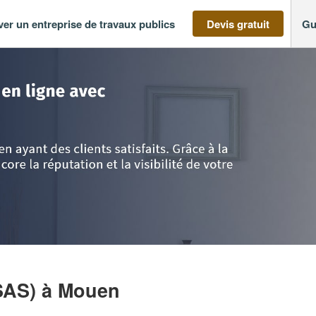
ver un entreprise de travaux publics
Devis gratuit
Gu
 Normandie
>
Calvados
>
Mouen
>
Entreprise SIGNAL-ECO (SAS)
SAS)
à Mouen