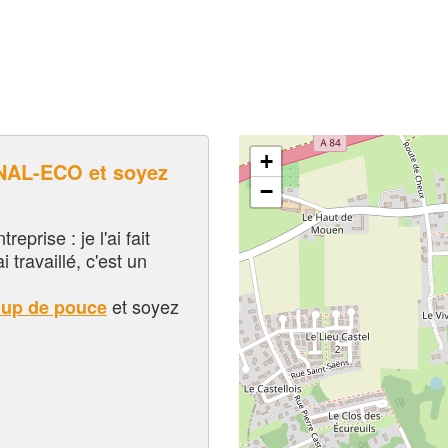
+
AL-ECO et soyez
−
eprise : je l'ai fait
i travaillé, c'est un
et soyez
oup de pouce