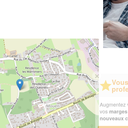
✕
Vous êtes un
professionnel ?
Augmentez votre
et
chiffre d'affaires
vos
tout en gagnant de
marges
!
nouveaux clients