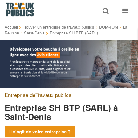
Toggle
Toggle
search
navigat
Accueil
>
Trouver un entreprise de travaux publics
>
DOM-TOM
>
La
Réunion
>
Saint-Denis
>
Entreprise SH BTP (SARL)
Entreprise deTravaux publics
Entreprise SH BTP (SARL)
à
Saint-Denis
Il s'agit de votre entreprise ?