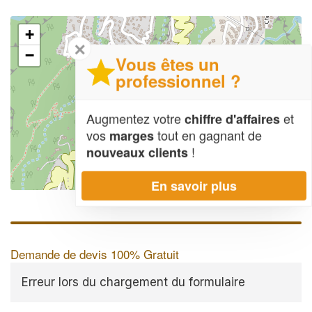
+
✕
−
Vous êtes un
professionnel ?
Augmentez votre
et
chiffre d'affaires
vos
tout en gagnant de
marges
!
nouveaux clients
En savoir plus
Leaflet
| Map data ©
OpenStreetMap contributors,
CC-BY-SA
Demande de devis 100% Gratuit
Erreur lors du chargement du formulaire