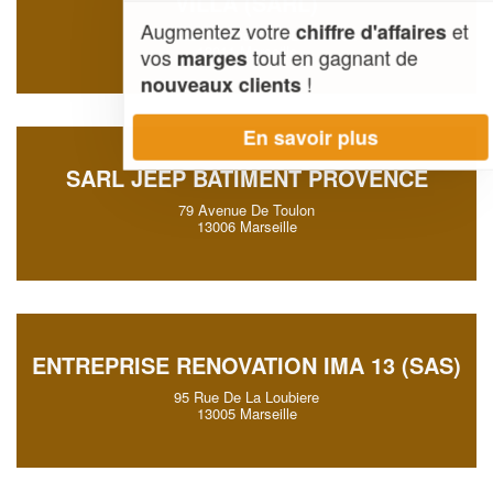
VILLA (SARL)
Augmentez votre
et
chiffre d'affaires
7 Montee Commandant De Robien
13011 Marseille
vos
tout en gagnant de
marges
!
nouveaux clients
En savoir plus
SARL JEEP BATIMENT PROVENCE
79 Avenue De Toulon
13006 Marseille
ENTREPRISE RENOVATION IMA 13 (SAS)
95 Rue De La Loubiere
13005 Marseille