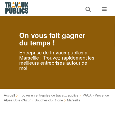
Toggle
Toggle
search
navigat
On vous fait gagner
du temps !
Entreprise de travaux publics à
Marseille : Trouvez rapidement les
meilleurs entreprises autour de
moi
Accueil
>
Trouver un entreprise de travaux publics
>
PACA - Provence
Alpes Côte d'Azur
>
Bouches-du-Rhône
>
Marseille