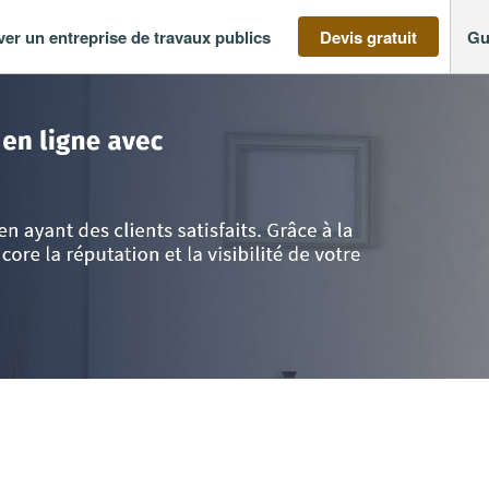
ver un entreprise de travaux publics
Devis gratuit
Gu
 Provence Alpes Côte d'Azur
>
Var
>
La-Farlede
>
SAS THELO