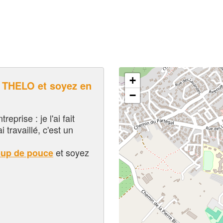
+
THELO et soyez en
−
eprise : je l'ai fait
i travaillé, c'est un
et soyez
oup de pouce