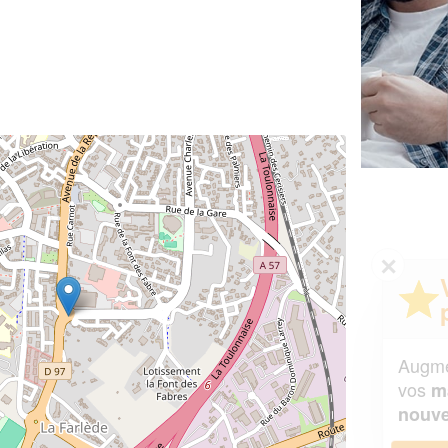
✕
Vous êtes un
professionnel ?
Augmentez votre
et
chiffre d'affaires
vos
tout en gagnant de
marges
!
nouveaux clients