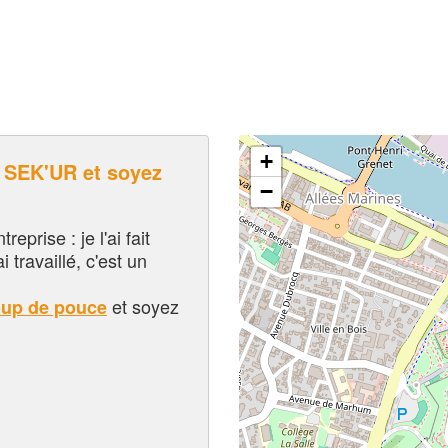
+
SEK'UR et soyez
−
eprise : je l'ai fait
i travaillé, c'est un
et soyez
oup de pouce