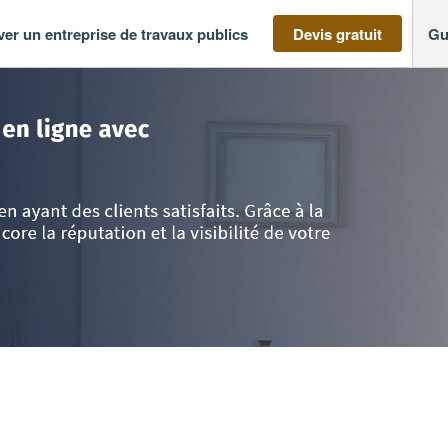
ver un entreprise de travaux publics
Devis gratuit
Gu
ine
>
Pyrénées-Atlantiques
>
Bayonne
>
SAS SEK’UR