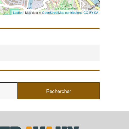
Leaflet
| Map data ©
OpenStreetMap contributors,
CC-BY-SA