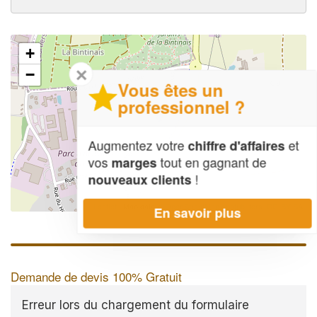
+
✕
−
Vous êtes un
professionnel ?
Augmentez votre
et
chiffre d'affaires
vos
tout en gagnant de
marges
!
nouveaux clients
Leaflet
| Map data ©
OpenStreetMap contributors,
CC-BY-SA
En savoir plus
Demande de devis 100% Gratuit
Erreur lors du chargement du formulaire