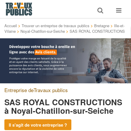
Toggle
Toggle
search
navigat
Accueil
>
Trouver un entreprise de travaux publics
>
Bretagne
>
Ille-et-
Vilaine
>
Noyal-Chatillon-sur-Seiche
>
SAS ROYAL CONSTRUCTIONS
Entreprise deTravaux publics
SAS ROYAL CONSTRUCTIONS
à Noyal-Chatillon-sur-Seiche
Il s'agit de votre entreprise ?