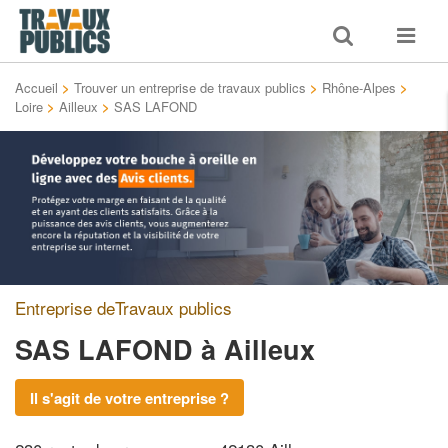
Toggle
Toggle
search
navigat
Accueil
>
Trouver un entreprise de travaux publics
>
Rhône-Alpes
>
Loire
>
Ailleux
>
SAS LAFOND
Entreprise deTravaux publics
SAS LAFOND
à Ailleux
Il s'agit de votre entreprise ?