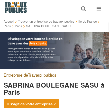
Toggle
Toggle
search
navigat
Accueil
>
Trouver un entreprise de travaux publics
>
Ile-de-France
>
Paris
>
Paris
>
SABRINA BOULEGANE SASU
Entreprise deTravaux publics
SABRINA BOULEGANE SASU
à
Paris
Il s'agit de votre entreprise ?