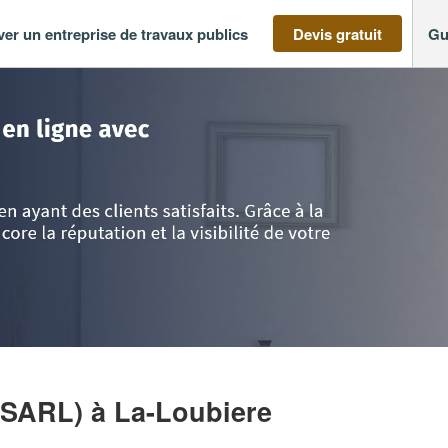
ver un entreprise de travaux publics
Devis gratuit
Gu
yrénées
>
Aveyron
>
La-Loubiere
>
Société RICHARD & FILS (SARL)
 (SARL)
à La-Loubiere