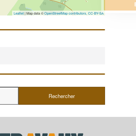
En savoir plus
Leaflet
| Map data ©
OpenStreetMap contributors,
CC-BY-SA