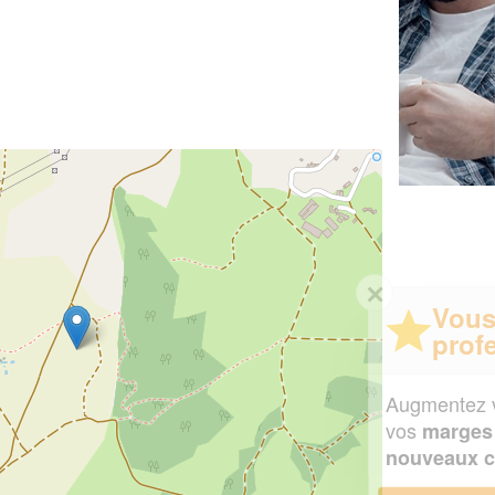
✕
Vous êtes un
professionnel ?
Augmentez votre
et
chiffre d'affaires
vos
tout en gagnant de
marges
!
nouveaux clients