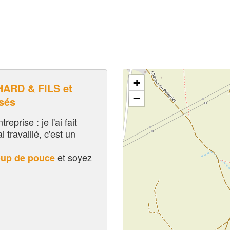
+
ARD & FILS et
−
sés
eprise : je l'ai fait
i travaillé, c'est un
et soyez
oup de pouce