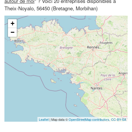
autour de moi
" ? Voici 20 entreprises disponibles à
Theix-Noyalo, 56450 (Bretagne, Morbihan)
+
−
Leaflet
| Map data ©
OpenStreetMap contributors,
CC-BY-SA