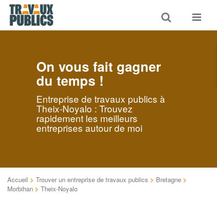
Toggle
Toggle
search
navigat
On vous fait gagner
du temps !
Entreprise de travaux publics à
Theix-Noyalo : Trouvez
rapidement les meilleurs
entreprises autour de moi
Accueil
>
Trouver un entreprise de travaux publics
>
Bretagne
>
Morbihan
>
Theix-Noyalo