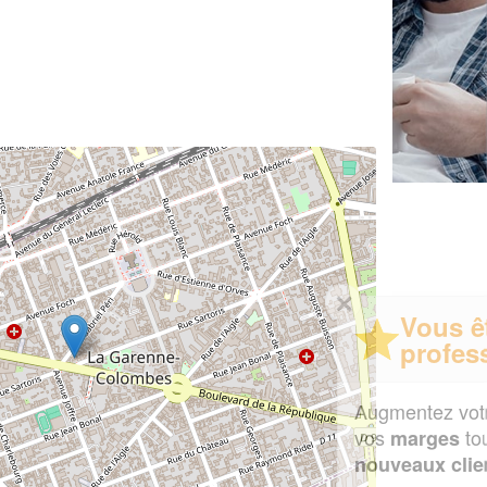
✕
Vous êtes un
professionnel ?
Augmentez votre
et
chiffre d'affaires
vos
tout en gagnant de
marges
!
nouveaux clients