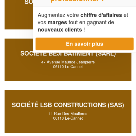
SOCIÉTÉ RC SERVICES (SAS)
46 Avenue Maurice Jeanpierre
Augmentez votre
et
chiffre d'affaires
06110 Le-Cannet
vos
tout en gagnant de
marges
!
nouveaux clients
En savoir plus
SOCIÉTÉ BEJI BATIMENT (SARL)
47 Avenue Maurice Jeanpierre
06110 Le-Cannet
SOCIÉTÉ LSB CONSTRUCTIONS (SAS)
11 Rue Des Moulieres
06110 Le-Cannet