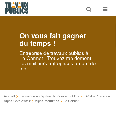
Toggle
Toggle
search
navigat
On vous fait gagner
du temps !
Entreprise de travaux publics à
Le-Cannet : Trouvez rapidement
les meilleurs entreprises autour de
moi
Accueil
>
Trouver un entreprise de travaux publics
>
PACA - Provence
Alpes Côte d'Azur
>
Alpes-Maritimes
>
Le-Cannet