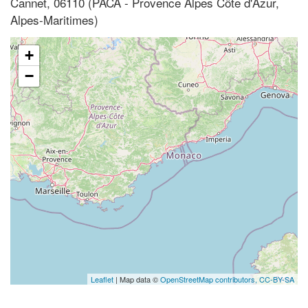
Cannet, 06110 (PACA - Provence Alpes Côte d'Azur,
Alpes-Maritimes)
+
−
Leaflet
| Map data ©
OpenStreetMap contributors,
CC-BY-SA