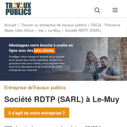
Toggle
Toggle
search
navigat
Accueil
>
Trouver un entreprise de travaux publics
>
PACA - Provence
Alpes Côte d'Azur
>
Var
>
Le-Muy
>
Société RDTP (SARL)
Entreprise deTravaux publics
Société RDTP (SARL)
à Le-Muy
Il s'agit de votre entreprise ?