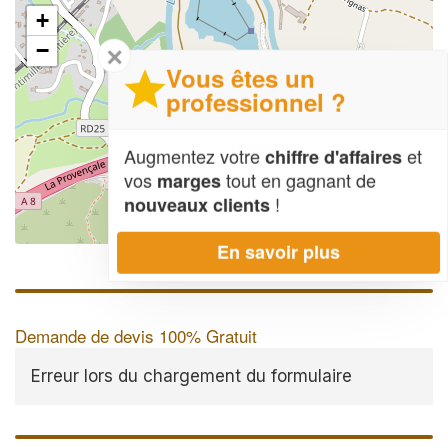
+
−
✕
Vous êtes un
professionnel ?
Augmentez votre
et
chiffre d'affaires
vos
tout en gagnant de
marges
!
nouveaux clients
Leaflet
| Map data ©
OpenStreetMap contributors,
CC-BY-SA
En savoir plus
Demande de devis 100% Gratuit
Erreur lors du chargement du formulaire