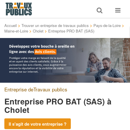
Toggle
Toggle
search
navigat
Accueil
>
Trouver un entreprise de travaux publics
>
Pays-de-la-Loire
>
Maine-et-Loire
>
Cholet
>
Entreprise PRO BAT (SAS)
Entreprise deTravaux publics
Entreprise PRO BAT (SAS)
à
Cholet
Il s'agit de votre entreprise ?