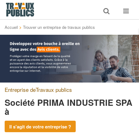
Toggle
Toggle
search
navigat
Accueil
>
Trouver un entreprise de travaux publics
Entreprise deTravaux publics
Société PRIMA INDUSTRIE SPA
à
Il s'agit de votre entreprise ?