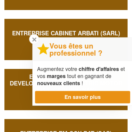
ENTREPRISE CABINET ARBATI (SARL)
✕
15 Rue Du Fer
Vous êtes un
58000 Nevers
professionnel ?
Augmentez votre
et
chiffre d'affaires
vos
tout en gagnant de
marges
ENTREPRISE INDUSTRIAL
DEVELOPMENT FOR ELECTRIC MOTOR
!
nouveaux clients
APPLICATIONS (SAS)
En savoir plus
6 Rue Louise Michel
58000 Nevers