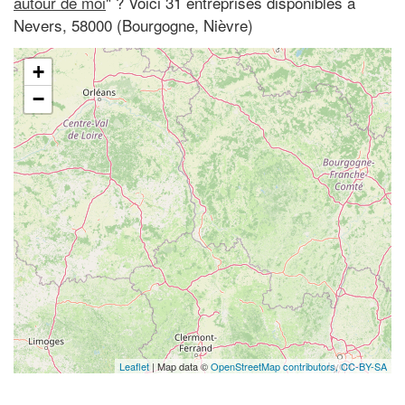
autour de moi
" ? Voici 31 entreprises disponibles à
Nevers, 58000 (Bourgogne, Nièvre)
+
−
Leaflet
| Map data ©
OpenStreetMap contributors,
CC-BY-SA