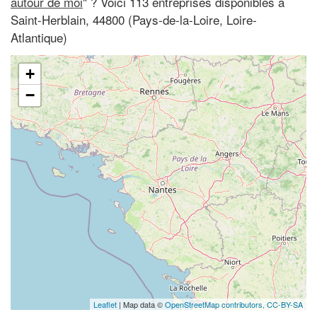
autour de moi
" ? Voici 113 entreprises disponibles à
Saint-Herblain, 44800 (Pays-de-la-Loire, Loire-
Atlantique)
+
−
Leaflet
| Map data ©
OpenStreetMap contributors,
CC-BY-SA