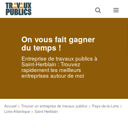
Toggle
Toggle
search
navigat
On vous fait gagner
du temps !
Entreprise de travaux publics à
Saint-Herblain : Trouvez
rapidement les meilleurs
entreprises autour de moi
Accueil
>
Trouver un entreprise de travaux publics
>
Pays-de-la-Loire
>
Loire-Atlantique
>
Saint-Herblain