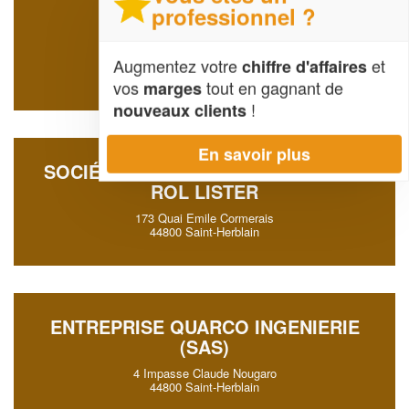
professionnel ?
SAS B&BC
Impasse Du Forgeron
Augmentez votre
et
chiffre d'affaires
44800 Saint-Herblain
vos
tout en gagnant de
marges
!
nouveaux clients
En savoir plus
SOCIÉTÉ STEP SATR SCREG COLAS
ROL LISTER
173 Quai Emile Cormerais
44800 Saint-Herblain
ENTREPRISE QUARCO INGENIERIE
(SAS)
4 Impasse Claude Nougaro
44800 Saint-Herblain