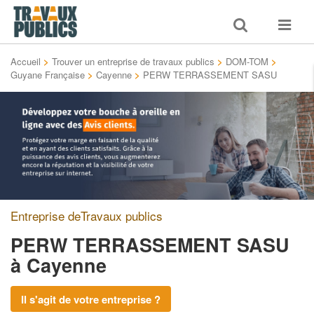
Toggle
Toggle
search
navigat
Accueil
>
Trouver un entreprise de travaux publics
>
DOM-TOM
>
Guyane Française
>
Cayenne
>
PERW TERRASSEMENT SASU
Entreprise deTravaux publics
PERW TERRASSEMENT SASU
à Cayenne
Il s'agit de votre entreprise ?