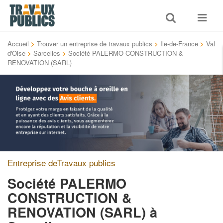
Toggle
Toggle
search
navigat
Accueil
>
Trouver un entreprise de travaux publics
>
Ile-de-France
>
Val
d'Oise
>
Sarcelles
>
Société PALERMO CONSTRUCTION &
RENOVATION (SARL)
Entreprise deTravaux publics
Société PALERMO
CONSTRUCTION &
RENOVATION (SARL)
à