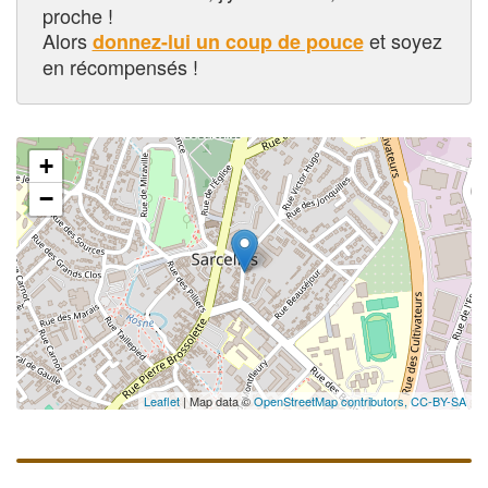
proche !
Alors
et soyez
donnez-lui un coup de pouce
en récompensés !
+
−
Leaflet
| Map data ©
OpenStreetMap contributors,
CC-BY-SA