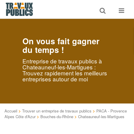
Toggle
Toggle
search
navigat
On vous fait gagner
du temps !
Entreprise de travaux publics à
Chateauneuf-les-Martigues :
Trouvez rapidement les meilleurs
entreprises autour de moi
Accueil
>
Trouver un entreprise de travaux publics
>
PACA - Provence
Alpes Côte d'Azur
>
Bouches-du-Rhône
>
Chateauneuf-les-Martigues